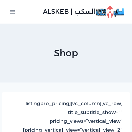
لتجاوز
السكب | ALSKEB
لى
لمحتوى
Shop
[vc_row][vc_column][listingpro_pricing
title_subtitle_show=””
pricing_views=”vertical_view”
pricing_vertical_view=”vertical_view_2″]