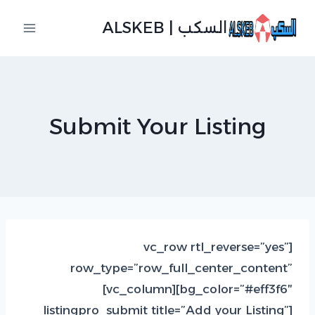
لتجاوز
السكب | ALSKEB
لى
لمحتوى
Submit Your Listing
[vc_row rtl_reverse=”yes”
row_type=”row_full_center_content”
bg_color=”#eff3f6″][vc_column]
[listingpro_submit title=”Add your Listing”