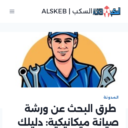
لتجاوز
السكب | ALSKEB
لى
لمحتوى
المدونة
طرق البحث عن ورشة
صيانة ميكانيكية: دليلك